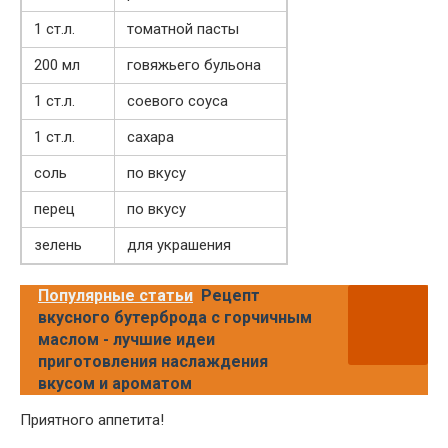
1 ст.л.
томатной пасты
200 мл
говяжьего бульона
1 ст.л.
соевого соуса
1 ст.л.
сахара
соль
по вкусу
перец
по вкусу
зелень
для украшения
Популярные статьи
Рецепт
вкусного бутерброда с горчичным
маслом - лучшие идеи
приготовления наслаждения
вкусом и ароматом
Приятного аппетита!