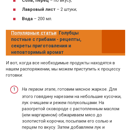
Соль, перец
– по вкусу;
Лавровый лист
– 2 штуки;
Вода
– 200 мл.
Популярные статьи
Голубцы
постные с грибами - рецепты,
секреты приготовления и
неповторимый аромат
И вот, когда все необходимые продукты находятся в
нашем распоряжении, мы можем приступить к процессу
готовки:
На первом этапе
, готовим мясное жаркое. Для
этого говядину нарезаем на небольшие кусочки,
лук очищаем и режем полукольцами. На
разогретой сковороде с растопленным маслом
(или маргарином) обжариваем мясо до
золотистой корочки, посыпаем его солью и
перцем по вкусу. Затем добавляем лук и