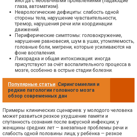
иногда с необычными проявлениями (падающие
глаза, автоматизм).
Неврологические дефициты: слабость одной
стороны тела, нарушение чувствительности,
тремор, нарушения речи или координации
движений.
Периферические симптомы: головокружение,
нарушение равновесия, шум в ушах, утомляемость,
головные боли, мигрени, которые усиливаются на
фоне воспаления.
Лихорадка и общая интоксикация: иногда
присутствуют за счёт воспалительного процесса в
мозге, особенно в острые стадии болезни.
Популярные статьи
Сирингомиелия и
редкие патологии головного мозга
обзор современных дан
Примеры клинических сценариев: у молодого человека
может развиться резкое ухудшение памяти и
спутанность сознания после вирусной инфекции; у
женщины средних лет — внезапные проблемы речи и
слабость одной половины лица; у ребёнка — резкое