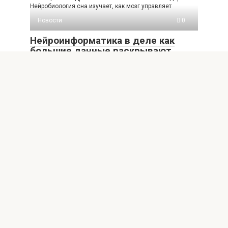
Нейробиология сна изучает, как мозг управляет
Новости
0
Нейроинформатика в деле как
большие данные раскрывают
секреты мозга
Введение без заголовка Мозг остаётся одной из самых
загадочных и сложных структур во вселенной.
Добавить комментарий
Для отправки комментария вам необходимо
авторизоваться
.