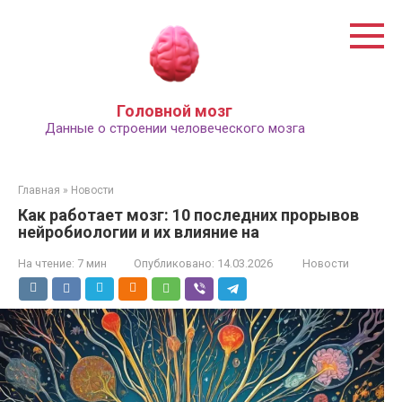
Перейти
к
контенту
Головной мозг
Данные о строении человеческого мозга
Главная
»
Новости
Как работает мозг: 10 последних прорывов
нейробиологии и их влияние на
На чтение:
7 мин
Опубликовано:
14.03.2026
Новости