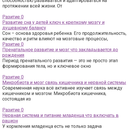
способностью развиваться и адаптироваться на
протяжении всей жизни. От
Разитие
0
Развитие сна у детей ключ к крепкому мозгу и
душевному балансу
Сон – основа здоровья ребенка. Его продолжительность,
качество и ритм влияют на мозговые процессы,
Разитие
0
Пренатальное развитие и мозг что закладывается до
рождения
Период пренатального развития — это не просто этап
формирования тела, но и ключевое окно
Разитие
0
Микробиота и мозг связь кишечника и нервной системы
Современная наука всё активнее изучает связь между
кишечником и мозгом. Микробиота кишечника,
состоящая из
Разитие
0
Нервная система и питание младенца что включать в
рацион
У кормления младенца есть не только задача