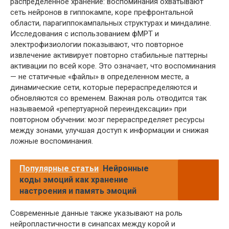
распределенное хранение: воспоминания охватывают
сеть нейронов в гиппокампе, коре префронтальной
области, парагиппокампальных структурах и миндалине.
Исследования с использованием фМРТ и
электрофизиологии показывают, что повторное
извлечение активирует повторно стабильные паттерны
активации по всей коре. Это означает, что воспоминания
— не статичные «файлы» в определенном месте, а
динамические сети, которые перераспределяются и
обновляются со временем. Важная роль отводится так
называемой «репертуарной переиндексации» при
повторном обучении: мозг перераспределяет ресурсы
между зонами, улучшая доступ к информации и снижая
ложные воспоминания.
Популярные статьи
Нейронные
коды эмоций как хранение
настроения и память эмоций
Современные данные также указывают на роль
нейропластичности в синапсах между корой и