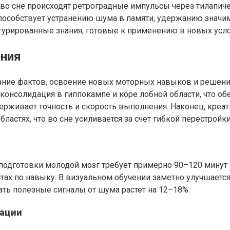
во сне происходят ретроградные импульсы через тилапиче
способствует устранению шума в памяти, удержанию значи
ктурированные знания, готовые к применению в новых усло
ения
ание фактов, освоение новых моторных навыков и решение
консолидация в гиппокампе и коре лобной области, что об
рживает точность и скорость выполнения. Наконец, креат
астях, что во сне усиливается за счет гибкой перестройки
подготовки молодой мозг требует примерно 90–120 минут 
тах по навыку. В визуальном обучении заметно улучшается
ть полезные сигналы от шума растет на 12–18%.
мации