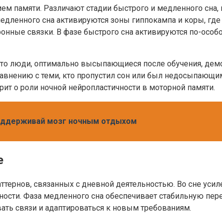
ем памяти. Различают стадии быстрого и медленного сна, 
медленного сна активируются зоны гиппокампа и коры, гд
нные связки. В фазе быстрого сна активируются по-особо
что люди, оптимально высыпающиеся после обучения, дем
внению с теми, кто пропустил сон или был недосыпающи
рит о роли ночной нейропластичности в моторной памяти.
поддерживай мозг ночным отдыхом
е
тернов, связанных с дневной деятельностью. Во сне усил
ости. Фаза медленного сна обеспечивает стабильную пере
вать связи и адаптироваться к новым требованиям.