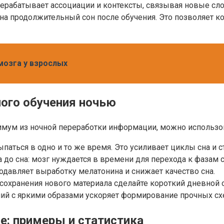
рерабатывает ассоциации и контексты, связывая новые сл
я на продолжительный сон после обучения. Это позволяет 
мозга у взрослых
ого обучения ночью
симум из ночной переработки информации, можно использо
аться в одно и то же время. Это усиливает циклы сна и 
до сна: мозг нуждается в времени для перехода к фазам 
подавляет выработку мелатонина и снижает качество сна.
охранения нового материала сделайте короткий дневной от
ий с яркими образами ускоряет формирование прочных схе
е: примеры и статистика