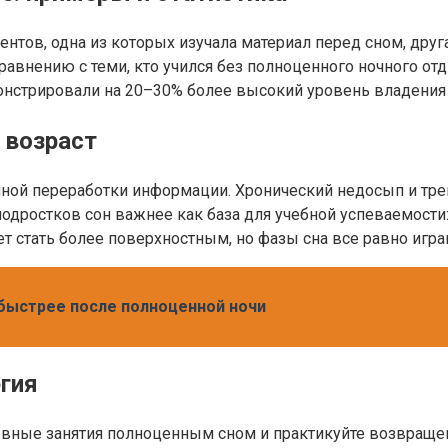
нтов, одна из которых изучала материал перед сном, друга
равнению с теми, кто учился без полноценного ночного отд
онстрировали на 20–30% более высокий уровень владения
 возраст
чной переработки информации. Хронический недосып и тр
одростков сон важнее как база для учебной успеваемости:
 стать более поверхностным, но фазы сна все равно игра
 быстрее после полноценной ночи
егия
евные занятия полноценным сном и практикуйте возвращени