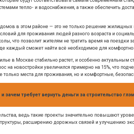
которые будут соответствовать самым современным станд
емами тепло- и водоснабжения, а также обеспечить доста
 домов в этом районе — это не только решение жилищных в
ловий для проживания людей разного возраста и социальн
лы, что позволит жителям не тратить время на поездки за 
где каждый сможет найти всё необходимое для комфортно
 жилье в Москве стабильно растет, и особенно актуальным
ос на новостройки увеличился примерно на 15%, что подче
 только места для проживания, но и комфортные, безопас
 и зачем требует вернуть деньги за строительство глэ
льства, ведь такие проекты значительно повышают урове
труктуры, расширению дорожных связей и улучшению экол