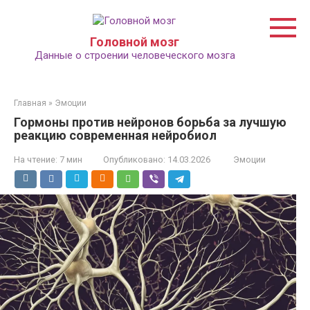
Перейти
к
контенту
Головной мозг
Данные о строении человеческого мозга
Главная
»
Эмоции
Гормоны против нейронов борьба за лучшую
реакцию современная нейробиол
На чтение:
7 мин
Опубликовано:
14.03.2026
Эмоции