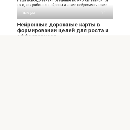
Наша повседневная поведение во многом зависит от
того, как работают нейроны и какие нейрохимические
Эмоции
0
Нейронные дорожные карты в
формировании целей для роста и
эффективност
В современном мире люди и команды часто
сталкиваются с хаотичными задачами,
перегруженными списками дел
Добавить комментарий
Для отправки комментария вам необходимо
авторизоваться
.