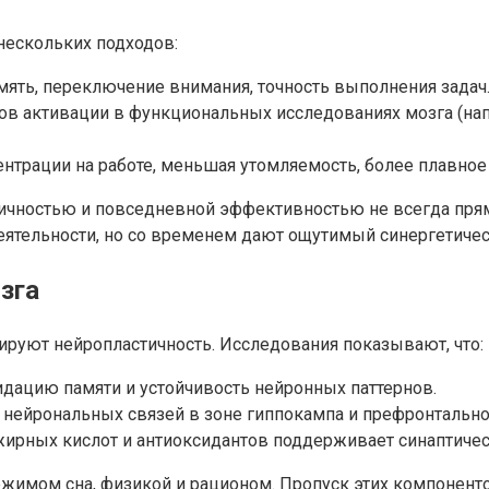
ескольких подходов:
амять, переключение внимания, точность выполнения задач
ов активации в функциональных исследованиях мозга (на
трации на работе, меньшая утомляемость, более плавное
тичностью и повседневной эффективностью не всегда пря
деятельности, но со временем дают ощутимый синергетиче
зга
лируют нейропластичность. Исследования показывают, что:
идацию памяти и устойчивость нейронных паттернов.
 нейрональных связей в зоне гиппокампа и префронтально
жирных кислот и антиоксидантов поддерживает синаптичес
ежимом сна, физикой и рационом. Пропуск этих компонент