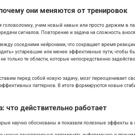
почему они меняются от тренировок
ем головоломку, учим новый навык или просто держим в п
редачи сигналов. Повторение и задача на сложность внос
между соседними нейронами, что сокращает время реакции
одить» устаревшие или менее эффективные пути, чтобы б
 не только те области, которые непосредственно задейство
ставим перед собой новую задачу, мозг переоценивает сво
 эффективных паттернов. В итоге формируются новые стаб
: что действительно работает
торые научно обоснованы и показали полезные эффекты в 
 где нужно одновременно запоминать информацию и прини