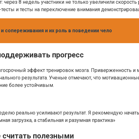
т: через 8 недель участники не только увеличили скорость
h-тесты и тесты на переключение внимания демонстрирова
 сопереживания и их роль в поведении чело
 поддерживать прогресс
лгосрочный эффект тренировок мозга. Приверженность и м
ального результата. Ученые отмечают, что мотивационные 
ние более устойчивым.
делю реально усиливают результат. Я рекомендую начать 
ная загрузка, а стабильная и разумная практика»
е считать полезными