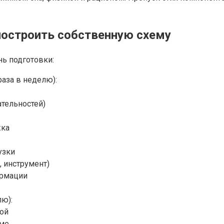
построить собственную схему
ь подготовки:
раза в неделю):
ательностей)
жка
узки
, инструмент)
ормации
лю):
кой
еме