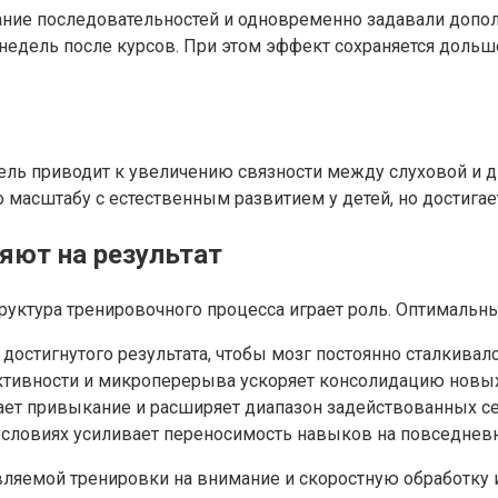
нание последовательностей и одновременно задавали допо
едель после курсов. При этом эффект сохраняется дольше
ель приводит к увеличению связности между слуховой и 
 масштабу с естественным развитием у детей, но достигае
яют на результат
структура тренировочного процесса играет роль. Оптималь
 достигнутого результата, чтобы мозг постоянно сталкива
ктивности и микроперерыва ускоряет консолидацию новых
ает привыкание и расширяет диапазон задействованных се
и условиях усиливает переносимость навыков на повседнев
авляемой тренировки на внимание и скоростную обработку