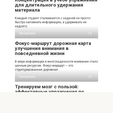
для длительного удержания
материала
Каждый студент сталкивается с задачей не просто
быстро запомнить информацию, а удерживать ее
надолго.
Тренировка
0
Фокус-маршрут дорожная карта
улучшения внимания в
повседневной жизни
В мире информации и многозадачности внимание стало
ценным ресурсом. Фокус-маршрут — это
структурированная дорожная
Тренировка
0
Тренируем мозг с пользой:
эффективные упражнения по
расписанию
Познавать, как работает наш мозг, интересно не только
ради науки: умственные тренировки помогают улучшать