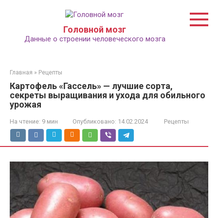
Перейти
к
контенту
Головной мозг
Данные о строении человеческого мозга
Главная
»
Рецепты
Картофель «Гассель» — лучшие сорта,
секреты выращивания и ухода для обильного
урожая
На чтение:
9 мин
Опубликовано:
14.02.2024
Рецепты