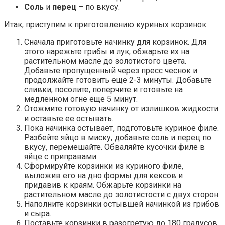
Соль
и
перец
– по вкусу.
Итак, приступим к приготовлению куриных корзинок:
Сначала приготовьте начинку для корзинок. Для
этого нарежьте грибы и лук, обжарьте их на
растительном масле до золотистого цвета.
Добавьте пропущенный через пресс чеснок и
продолжайте готовить еще 2-3 минуты. Добавьте
сливки, посолите, поперчите и готовьте на
медленном огне еще 5 минут.
Отожмите готовую начинку от излишков жидкости
и оставьте ее остывать.
Пока начинка остывает, подготовьте куриное филе.
Разбейте яйцо в миску, добавьте соль и перец по
вкусу, перемешайте. Обваляйте кусочки филе в
яйце с приправами.
Сформируйте корзинки из куриного филе,
выложив его на дно формы для кексов и
придавив к краям. Обжарьте корзинки на
растительном масле до золотистости с двух сторон.
Наполните корзинки остывшей начинкой из грибов
и сыра.
Поставьте корзинки в разогретую до 180 градусов