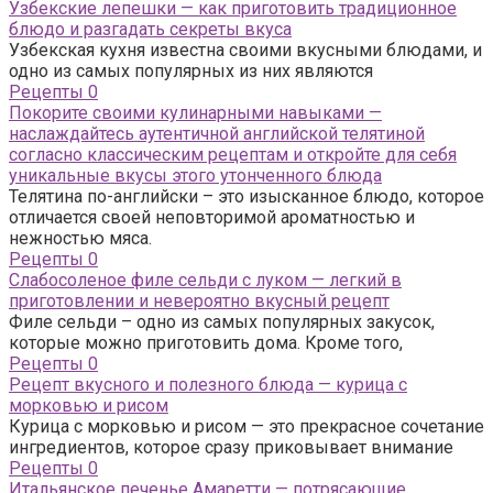
Узбекские лепешки — как приготовить традиционное
блюдо и разгадать секреты вкуса
Узбекская кухня известна своими вкусными блюдами, и
одно из самых популярных из них являются
Рецепты
0
Покорите своими кулинарными навыками —
наслаждайтесь аутентичной английской телятиной
согласно классическим рецептам и откройте для себя
уникальные вкусы этого утонченного блюда
Телятина по-английски – это изысканное блюдо, которое
отличается своей неповторимой ароматностью и
нежностью мяса.
Рецепты
0
Слабосоленое филе сельди с луком — легкий в
приготовлении и невероятно вкусный рецепт
Филе сельди – одно из самых популярных закусок,
которые можно приготовить дома. Кроме того,
Рецепты
0
Рецепт вкусного и полезного блюда — курица с
морковью и рисом
Курица с морковью и рисом — это прекрасное сочетание
ингредиентов, которое сразу приковывает внимание
Рецепты
0
Итальянское печенье Амаретти — потрясающие