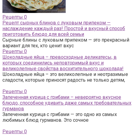
Рецепты
0
Рецепт сырных блинов с луковым припеком —
наслаждение каждый раз! Простой и вкусный способ
приготовить блюдо для всей семьи
Сырные блины с луковым припеком — это прекрасный
вариант для тех, кто ценит вкус
Рецепты
0
Шоколадные яйца – превосходные деликатесы, в
которых соединились неповторимый вкус и
великолепные свойства восхитительного шоколада!
Шоколадные яйца – это великолепные и неотразимые
сладости, которые приносят радость не только детям,
Рецепты
0
Запеченная курица с грибами – невероятно вкусное
блюдо, способное удивить даже самых требовательных
гурманов
Запеченная курица с грибами — это одно из самых
любимых блюд гурманов. Это сочное
Рецепты
0