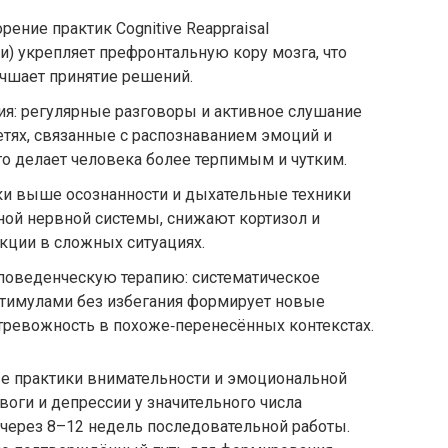
ение практик Cognitive Reappraisal
) укрепляет префронтальную кору мозга, что
чшает принятие решений.
ия: регулярные разговоры и активное слушание
тях, связанные с распознаванием эмоций и
о делает человека более терпимым и чутким.
вки выше осознанности и дыхательные техники
ой нервной системы, снижают кортизол и
ции в сложных ситуациях.
поведенческую терапию: систематическое
тимулами без избегания формирует новые
тревожность в похоже‑перенесённых контекстах.
ые практики внимательности и эмоциональной
оги и депрессии у значительного числа
я через 8–12 недель последовательной работы.