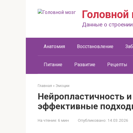
Перейти
к
Головной 
контенту
Данные о строении
Анатомия
Восстановление
За
Питание
Развитие
Рецепты
Главная
»
Эмоции
Нейропластичность и
эффективные подхо
На чтение:
6 мин
Опубликовано:
14.03.2026