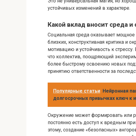
Это не универсальная магия, но хор
устойчивых изменений в характере.
Какой вклад вносит среда и
Социальная среда оказывает мощное 
близких, конструктивная критика и о
мотивацию и устойчивость к стрессу.
что коллектив, поощряющий эксперим
более быстрому освоению новых под
принятию ответственности за последс
Популярные статьи
Нейронная па
долгосрочных привычках ключ к 
Окружение может формировать или р
постоянно есть доступ к вредным при
этому, создание «безопасных» ангоров