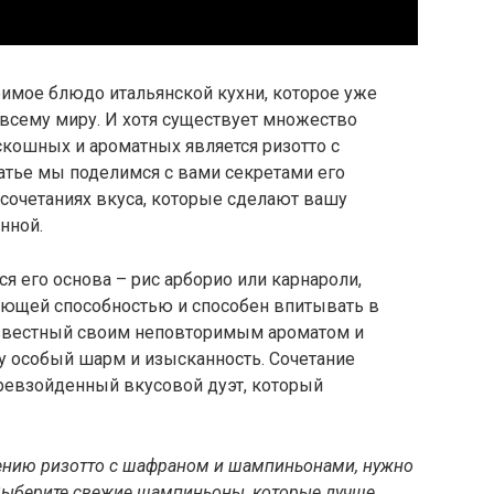
римое блюдо итальянской кухни, которое уже
всему миру. И хотя существует множество
скошных и ароматных является ризотто с
атье мы поделимся с вами секретами его
сочетаниях вкуса, которые сделают вашу
нной.
я его основа – рис арборио или карнароли,
ующей способностью и способен впитывать в
известный своим неповторимым ароматом и
 особый шарм и изысканность. Сочетание
ревзойденный вкусовой дуэт, который
влению ризотто с шафраном и шампиньонами, нужно
Выберите свежие шампиньоны, которые лучше