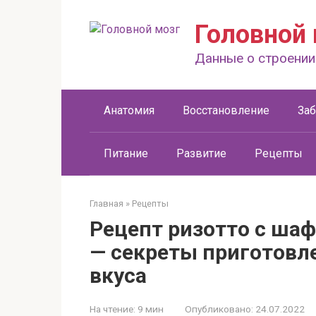
Перейти
к
Головной 
контенту
Данные о строении
Анатомия
Восстановление
За
Питание
Развитие
Рецепты
Главная
»
Рецепты
Рецепт ризотто с ша
— секреты приготовл
вкуса
На чтение:
9 мин
Опубликовано:
24.07.2022