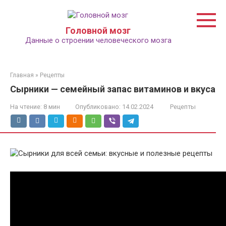
Перейти
к
контенту
Головной мозг
Данные о строении человеческого мозга
Главная
»
Рецепты
Сырники — семейный запас витаминов и вкуса
На чтение:
8 мин
Опубликовано:
14.02.2024
Рецепты