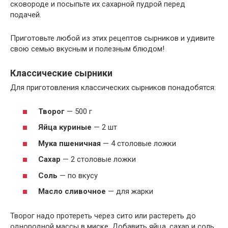
сковороде и посыпьте их сахарной пудрой перед
подачей.
Приготовьте любой из этих рецептов сырников и удивите
свою семью вкусным и полезным блюдом!
Классические сырники
Для приготовления классических сырников понадобятся:
Творог
— 500 г
Яйца куриные
— 2 шт
Мука пшеничная
— 4 столовые ложки
Сахар
— 2 столовые ложки
Соль
— по вкусу
Масло сливочное
— для жарки
Творог надо протереть через сито или растереть до
однородной массы в миске. Добавить яйца, сахар и соль.