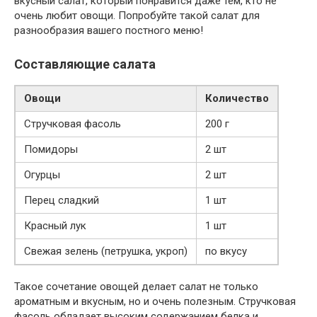
вкусный салат, который понравится даже тем, кто не
очень любит овощи. Попробуйте такой салат для
разнообразия вашего постного меню!
Составляющие салата
Овощи
Количество
Стручковая фасоль
200 г
Помидоры
2 шт
Огурцы
2 шт
Перец сладкий
1 шт
Красный лук
1 шт
Свежая зелень (петрушка, укроп)
по вкусу
Такое сочетание овощей делает салат не только
ароматным и вкусным, но и очень полезным. Стручковая
фасоль обладает высоким содержанием белка и