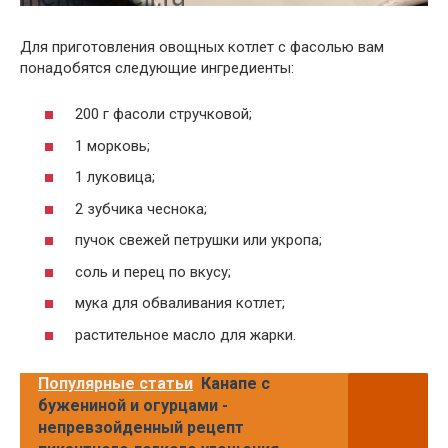
Для приготовления овощных котлет с фасолью вам
понадобятся следующие ингредиенты:
200 г фасоли стручковой;
1 морковь;
1 луковица;
2 зубчика чеснока;
пучок свежей петрушки или укропа;
соль и перец по вкусу;
мука для обваливания котлет;
растительное масло для жарки.
Популярные статьи
Канапе с
бужениной и огурцами -
непревзойденный рецепт