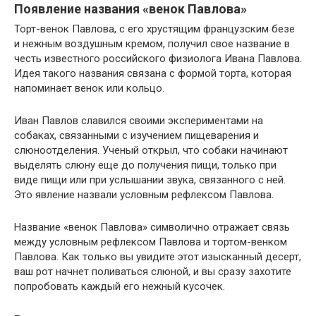
Появление названия «венок Павлова»
Торт-венок Павлова, с его хрустящим французским безе
и нежным воздушным кремом, получил свое название в
честь известного российского физиолога Ивана Павлова.
Идея такого названия связана с формой торта, которая
напоминает венок или кольцо.
Иван Павлов славился своими экспериментами на
собаках, связанными с изучением пищеварения и
слюноотделения. Ученый открыл, что собаки начинают
выделять слюну еще до получения пищи, только при
виде пищи или при услышании звука, связанного с ней.
Это явление назвали условным рефлексом Павлова.
Название «венок Павлова» символично отражает связь
между условным рефлексом Павлова и тортом-венком
Павлова. Как только вы увидите этот изысканный десерт,
ваш рот начнет поливаться слюной, и вы сразу захотите
попробовать каждый его нежный кусочек.