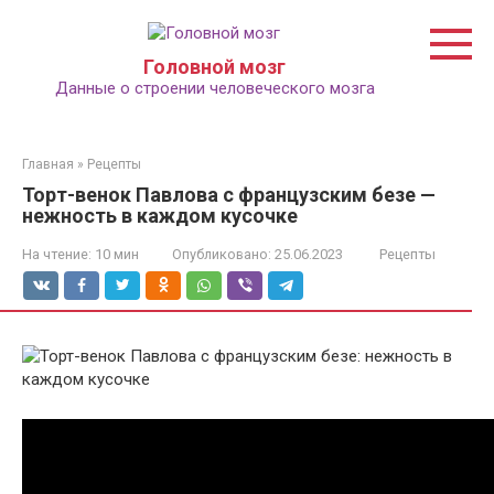
Перейти
к
контенту
Головной мозг
Данные о строении человеческого мозга
Главная
»
Рецепты
Торт-венок Павлова с французским безе —
нежность в каждом кусочке
На чтение:
10 мин
Опубликовано:
25.06.2023
Рецепты