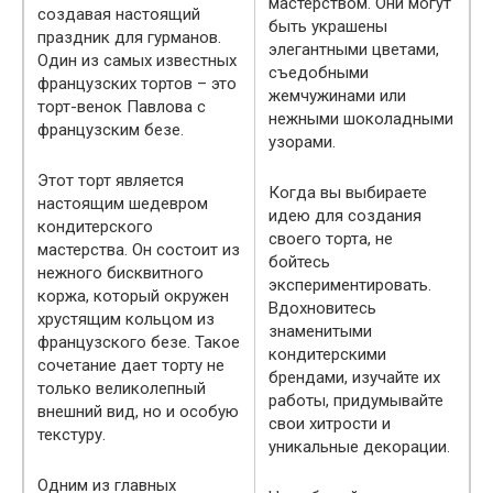
мастерством. Они могут
создавая настоящий
быть украшены
праздник для гурманов.
элегантными цветами,
Один из самых известных
съедобными
французских тортов – это
жемчужинами или
торт-венок Павлова с
нежными шоколадными
французским безе.
узорами.
Этот торт является
Когда вы выбираете
настоящим шедевром
идею для создания
кондитерского
своего торта, не
мастерства. Он состоит из
бойтесь
нежного бисквитного
экспериментировать.
коржа, который окружен
Вдохновитесь
хрустящим кольцом из
знаменитыми
французского безе. Такое
кондитерскими
сочетание дает торту не
брендами, изучайте их
только великолепный
работы, придумывайте
внешний вид, но и особую
свои хитрости и
текстуру.
уникальные декорации.
Одним из главных