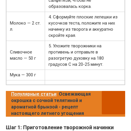
салфеткой, чтобы не
образовалась корка.
4. Сформуйте плоские лепешки из
Молоко — 2 ст.
кусочков теста, положите на них
л.
начинку из творога и аккуратно
скройте края.
5. Уложите творожники на
Сливочное
противень и отправьте в
масло — 50 г
разогретую духовку на 180
градусов С на 20-25 минут.
Мука — 300 г
Популярные статьи
Освежающая
окрошка с сочной телятиной и
ароматной брынзой - рецепт
настоящего летнего угощения
Шаг 1: Приготовление творожной начинки