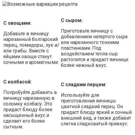
С сыром:
С овощами:
Приготовьте яичницу с
Добавьте в яичницу
добавлением натертого сыра
нарезанный болгарский
или нарезанного тонкими
перец, помидоры, лук и/
пластинками. Под
или грибы. Вместе с
воздействием тепла сыр
яйцами овощи станут
растопится и придаст яичнице
сочными и ароматными.
более нежный вкус.
С колбасой:
С сладким перцем:
Попробуйте добавить в
Используйте для
яичницу нарезанную в
приготовления яичницы
соломку колбасу. Это
цветной сладкий перец. Он
придаст блюду более
придаст блюду яркий и сочный
насыщенный вкус и
внешний вид, а также добавит
сделает его более
слегка сладковатый привкус.
сытным.