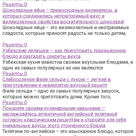
Рецепты
0
Шоколадные яйца – превосходные деликатесы, в
которых соединились неповторимый вкус и
великолепные свойства восхитительного шоколада!
Шоколадные яйца – это великолепные и неотразимые
сладости, которые приносят радость не только детям,
Рецепты
0
Узбекские лепешки — как приготовить традиционное
блюдо и разгадать секреты вкуса
Узбекская кухня известна своими вкусными блюдами, и
одно из самых популярных из них являются
Рецепты
0
Слабосоленое филе сельди с луком — легкий в
приготовлении и невероятно вкусный рецепт
Филе сельди – одно из самых популярных закусок,
которые можно приготовить дома. Кроме того,
Рецепты
0
Покорите своими кулинарными навыками —
наслаждайтесь аутентичной английской телятиной
согласно классическим рецептам и откройте для себя
уникальные вкусы этого утонченного блюда
Телятина по-английски – это изысканное блюдо, которое