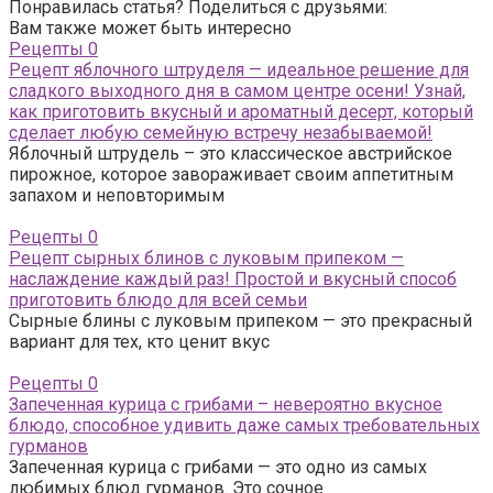
Понравилась статья? Поделиться с друзьями:
Вам также может быть интересно
Рецепты
0
Рецепт яблочного штруделя — идеальное решение для
сладкого выходного дня в самом центре осени! Узнай,
как приготовить вкусный и ароматный десерт, который
сделает любую семейную встречу незабываемой!
Яблочный штрудель – это классическое австрийское
пирожное, которое завораживает своим аппетитным
запахом и неповторимым
Рецепты
0
Рецепт сырных блинов с луковым припеком —
наслаждение каждый раз! Простой и вкусный способ
приготовить блюдо для всей семьи
Сырные блины с луковым припеком — это прекрасный
вариант для тех, кто ценит вкус
Рецепты
0
Запеченная курица с грибами – невероятно вкусное
блюдо, способное удивить даже самых требовательных
гурманов
Запеченная курица с грибами — это одно из самых
любимых блюд гурманов. Это сочное