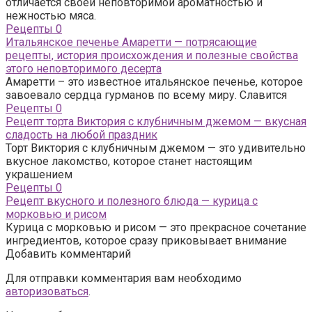
отличается своей неповторимой ароматностью и
нежностью мяса.
Рецепты
0
Итальянское печенье Амаретти — потрясающие
рецепты, история происхождения и полезные свойства
этого неповторимого десерта
Амаретти – это известное итальянское печенье, которое
завоевало сердца гурманов по всему миру. Славится
Рецепты
0
Рецепт торта Виктория с клубничным джемом — вкусная
сладость на любой праздник
Торт Виктория с клубничным джемом — это удивительно
вкусное лакомство, которое станет настоящим
украшением
Рецепты
0
Рецепт вкусного и полезного блюда — курица с
морковью и рисом
Курица с морковью и рисом — это прекрасное сочетание
ингредиентов, которое сразу приковывает внимание
Добавить комментарий
Для отправки комментария вам необходимо
авторизоваться
.