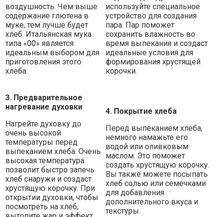
воздушность. Чем выше
используйте специальное
содержание глютена в
устройство для создания
муке, тем лучше будет
пара. Пар поможет
хлеб. Итальянская мука
сохранить влажность во
типа «00» является
время выпекания и создаст
идеальным выбором для
идеальные условия для
приготовления этого
формирования хрустящей
хлеба.
корочки.
3. Предварительное
нагревание духовки
4. Покрытие хлеба
Нагрейте духовку до
Перед выпеканием хлеба,
очень высокой
немного намажьте его
температуры перед
водой или оливковым
выпеканием хлеба. Очень
маслом. Это поможет
высокая температура
создать хрустящую корочку.
позволит быстро запечь
Вы также можете посыпать
хлеб снаружи и создаст
хлеб солью или семечками
хрустящую корочку. При
для добавления
открытии духовки, чтобы
дополнительного вкуса и
посмотреть на хлеб,
текстуры.
вытопите жар и эффект