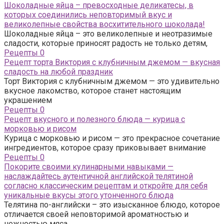
Шоколадные яйца – превосходные деликатесы, в
которых соединились неповторимый вкус и
великолепные свойства восхитительного шоколада!
Шоколадные яйца – это великолепные и неотразимые
сладости, которые приносят радость не только детям,
Рецепты
0
Рецепт торта Виктория с клубничным джемом — вкусная
сладость на любой праздник
Торт Виктория с клубничным джемом — это удивительно
вкусное лакомство, которое станет настоящим
украшением
Рецепты
0
Рецепт вкусного и полезного блюда — курица с
морковью и рисом
Курица с морковью и рисом — это прекрасное сочетание
ингредиентов, которое сразу приковывает внимание
Рецепты
0
Покорите своими кулинарными навыками —
наслаждайтесь аутентичной английской телятиной
согласно классическим рецептам и откройте для себя
уникальные вкусы этого утонченного блюда
Телятина по-английски – это изысканное блюдо, которое
отличается своей неповторимой ароматностью и
нежностью мяса.