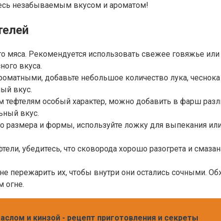
тесь незабываемым вкусом и ароматом!
телей
го мяса. Рекомендуется использовать свежее говяжье ил
ного вкуса.
оматными, добавьте небольшое количество лука, чеснока и
ый вкус.
 тефтелям особый характер, можно добавить в фарш разл
ьный вкус.
о размера и формы, используйте ложку для выпекания или
ели, убедитесь, что сковорода хорошо разогрета и смаза
 пережарить их, чтобы внутри они остались сочными. Обжа
м огне.
аслом и кинзой - рецепт приготовления и секреты