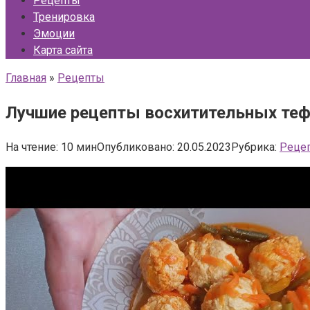
Рецепты
Тренировка
Эмоции
Карта сайта
Главная
»
Рецепты
Лучшие рецепты восхитительных тефт
На чтение:
10 мин
Опубликовано:
20.05.2023
Рубрика:
Реце