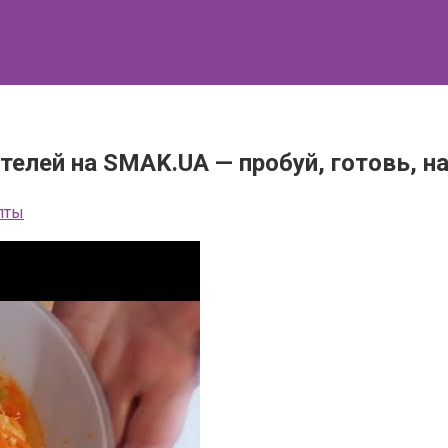
елей на SMAK.UA — пробуй, готовь, н
пты