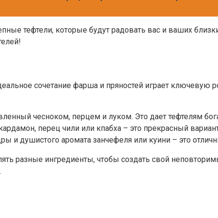
пные тефтели, которые будут радовать вас и ваших близки
телей!
идеальное сочетание фарша и пряностей играет ключевую р
ленный чесноком, перцем и луком. Это дает тефтелям бо
кардамон, перец чили или кпабха – это прекрасный вариант
ы и душистого аромата занчефеля или куини – это отли
лять разные ингредиенты, чтобы создать свой неповторим
.