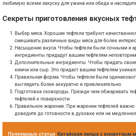
любимую всеми закуску для ужина или обеда и наслади
Секреты приготовления вкусных теф
Выбор мяса. Хорошие тефтели требуют качественно
смешивать различные виды мяса для более интерес
Насыщение вкуса. Чтобы тефтели были сочными и ар
ингредиенты придадут вашим тефтелям неповторим
Дополнительные ингредиенты. Чтобы придать своим
кимчи или сыр. Это придаст вашим тефтелям уникал
Правильная форма. Чтобы тефтели были одинаковог
выглядеть более аккуратно и привлекательно.
Подготовка сковороды. Прежде чем обжаривать тефт
тефтелей к поверхности.
Правильное жарение. При жарении тефтелей важно не
доведите до готовности в духовке или на медленно
Популярные статьи
Китайская лапша с кунжутным м