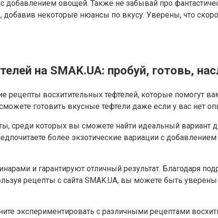
 с добавлением овощей. Также не забывай про фантастиче
о, добавив некоторые нюансы по вкусу. Уверены, что ско
лей на SMAK.UA: пробуй, готовь, насл
е рецепты восхитительных тефтелей, которые помогут ва
ожете готовить вкусные тефтели даже если у вас нет опы
ы, среди которых вы сможете найти идеальный вариант дл
предпочитаете более экзотические вариации с добавлением
арами и гарантируют отличный результат. Благодаря подр
пользуя рецепты с сайта SMAK.UA, вы можете быть уверены
чните экспериментировать с различными рецептами восхити