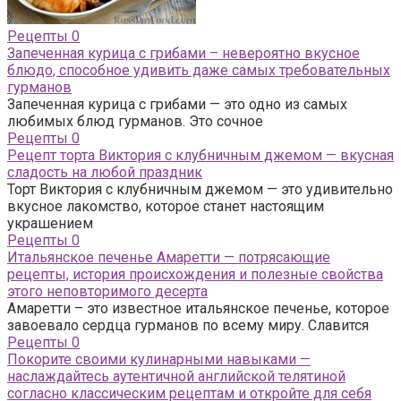
Рецепты
0
Запеченная курица с грибами – невероятно вкусное
блюдо, способное удивить даже самых требовательных
гурманов
Запеченная курица с грибами — это одно из самых
любимых блюд гурманов. Это сочное
Рецепты
0
Рецепт торта Виктория с клубничным джемом — вкусная
сладость на любой праздник
Торт Виктория с клубничным джемом — это удивительно
вкусное лакомство, которое станет настоящим
украшением
Рецепты
0
Итальянское печенье Амаретти — потрясающие
рецепты, история происхождения и полезные свойства
этого неповторимого десерта
Амаретти – это известное итальянское печенье, которое
завоевало сердца гурманов по всему миру. Славится
Рецепты
0
Покорите своими кулинарными навыками —
наслаждайтесь аутентичной английской телятиной
согласно классическим рецептам и откройте для себя