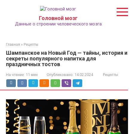
Перейти
к
контенту
Головной мозг
Данные о строении человеческого мозга
Главная
»
Рецепты
Шампанское на Новый Год — тайны, история и
секреты популярного напитка для
праздничных тостов
На чтение:
11 мин
Опубликовано:
14.02.2024
Рецепты