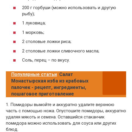
200 г горбуши (можно использовать и другую
рыбу);
1 луковица;
1 морковь;
2 столовые ложки риса;
2 столовые ложки сливочного масла;
Соль, перец – по вкусу.
Популярные статьи
Салат
Монастырская изба из крабовых
палочек - рецепт, ингредиенты,
пошаговое приготовление
1. Помидоры вымойте и аккуратно удалите верхнюю
часть с помощью ножа. Опустошите помидоры, аккуратно
удаляя мякоть и семена. Оставшийся стаканчик
помидора можно использовать для соуса или других
блюд.