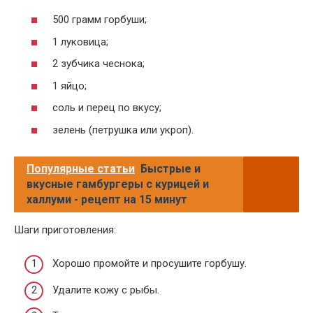
500 грамм горбуши;
1 луковица;
2 зубчика чеснока;
1 яйцо;
соль и перец по вкусу;
зелень (петрушка или укроп).
Популярные статьи
Быстрые и
вкусные гамбургеры с курицей и
халлуми - рецепт на 15 минут
Шаги приготовления:
Хорошо промойте и просушите горбушу.
Удалите кожу с рыбы.