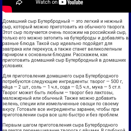
Домашний сыр Бутербродный — это легкий и нежный
сыр, который можно приготовить из обычного творога.
Этот сыр получается очень похожим на российский сыр,
только его можно затопить на бутерброды и добавлять в
разные блюда. Такой сыр идеально подойдет для
завтрака или перекуса, а также станет великолепным
гарниром к основным блюдам. Расскажем, как
приготовить домашний сыр Бутербродный в домашних
условиях.
Для приготовления домашнего сыра Бутербродного
потребуются следующие ингредиенты: творог — 500 г,
яйца — 2 шт., соль — 1 ч.л., сода — 0,5 ч.л., мука — 5 ст.л.
Творог может быть любым — творог без лактозы,
маложирный или обычный. Также можно добавить
зелень, специи или измельченные овощи по своему
вкусу. Готовьте все ингредиенты заранее, чтобы при
приготовлении сыра все шло быстро и без проблем.
Первым шагом приготовления сыра Бутербродного
является перемешивание творога с яйцами. В глубокой