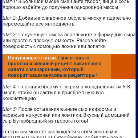
Шаг 1:
В большой миске смешайте творог, яйца и соль.
Хорошо взбейте до получения однородной массы.
Шаг 2:
Добавьте сливочное масло в миску и тщательно
перемешайте все ингредиенты.
Шаг 3:
Полученную смесь переложите в форму для сыра
или просто в плоскую емкость. Разровняйте
поверхность с помощью ложки или лопатки.
Популярные статьи
Приготовьте
простой и вкусный рецепт пикантного
салата с макаронами, который
покорит ваши вкусовые рецепторы!
Шаг 4:
Поставьте форму с сыром в холодильник на 6-8
часов, чтобы он застыл и приобрел нужную
консистенцию.
Шаг 5:
После остывания выньте сыр из формы и
нарежьте на кусочки или ломтики. Вкусный домашний
сыр Бутербродный из творога готов!
Теперь вы можете наслаждаться этим нежным и
ароматным сыром на бутербродах, добавлять его в