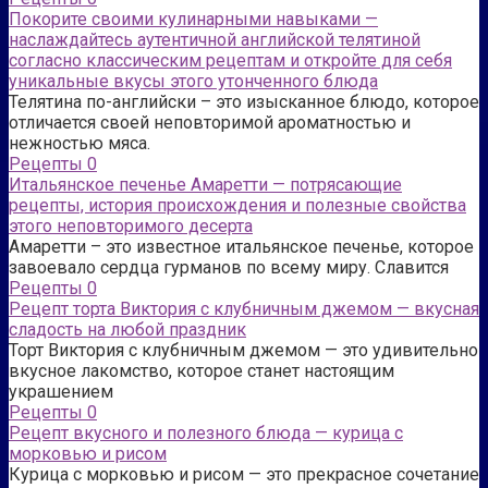
Покорите своими кулинарными навыками —
наслаждайтесь аутентичной английской телятиной
согласно классическим рецептам и откройте для себя
уникальные вкусы этого утонченного блюда
Телятина по-английски – это изысканное блюдо, которое
отличается своей неповторимой ароматностью и
нежностью мяса.
Рецепты
0
Итальянское печенье Амаретти — потрясающие
рецепты, история происхождения и полезные свойства
этого неповторимого десерта
Амаретти – это известное итальянское печенье, которое
завоевало сердца гурманов по всему миру. Славится
Рецепты
0
Рецепт торта Виктория с клубничным джемом — вкусная
сладость на любой праздник
Торт Виктория с клубничным джемом — это удивительно
вкусное лакомство, которое станет настоящим
украшением
Рецепты
0
Рецепт вкусного и полезного блюда — курица с
морковью и рисом
Курица с морковью и рисом — это прекрасное сочетание