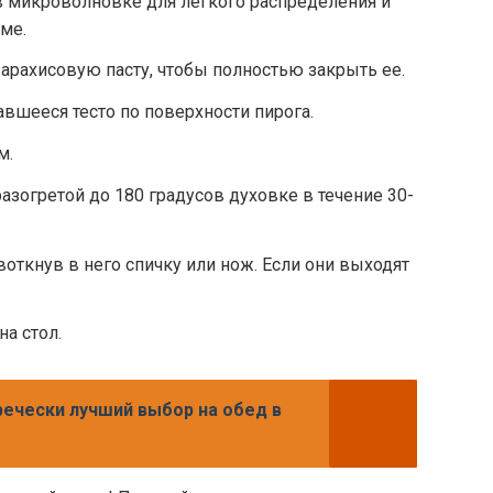
в микроволновке для легкого распределения и
ме.
 арахисовую пасту, чтобы полностью закрыть ее.
вшееся тесто по поверхности пирога.
м.
азогретой до 180 градусов духовке в течение 30-
воткнув в него спичку или нож. Если они выходят
на стол.
речески лучший выбор на обед в