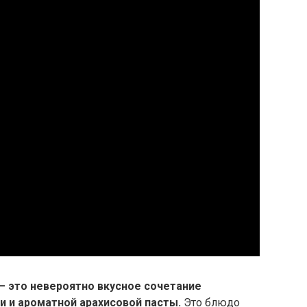
 – это невероятно вкусное сочетание
 и ароматной арахисовой пасты.
Это блюдо