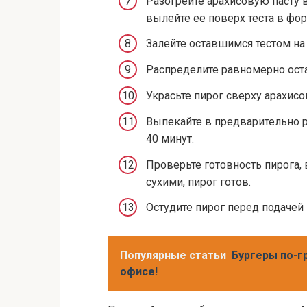
Разогрейте арахисовую пасту 
вылейте ее поверх теста в фор
Залейте оставшимся тестом на
Распределите равномерно оста
Украсьте пирог сверху арахисо
Выпекайте в предварительно р
40 минут.
Проверьте готовность пирога, 
сухими, пирог готов.
Остудите пирог перед подачей 
Популярные статьи
Бургеры по-г
офисе!