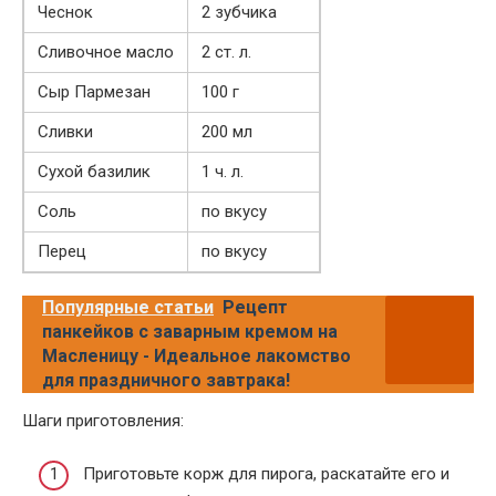
Чеснок
2 зубчика
Сливочное масло
2 ст. л.
Сыр Пармезан
100 г
Сливки
200 мл
Сухой базилик
1 ч. л.
Соль
по вкусу
Перец
по вкусу
Популярные статьи
Рецепт
панкейков с заварным кремом на
Масленицу - Идеальное лакомство
для праздничного завтрака!
Шаги приготовления:
Приготовьте корж для пирога, раскатайте его и