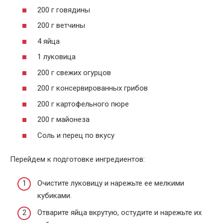
200 г говядины
200 г ветчины
4 яйца
1 луковица
200 г свежих огурцов
200 г консервированных грибов
200 г картофельного пюре
200 г майонеза
Соль и перец по вкусу
Перейдем к подготовке ингредиентов:
Очистите луковицу и нарежьте ее мелкими
кубиками.
Отварите яйца вкрутую, остудите и нарежьте их