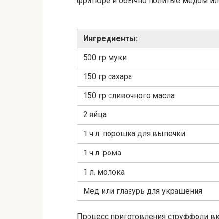
фритюре и обычно политые медом ил
Ингредиенты:
500 гр муки
150 гр сахара
150 гр сливочного масла
2 яйца
1 ч.л. порошка для выпечки
1 ч.л. рома
1 л. молока
Мед или глазурь для украшения
Процесс приготовления струффоли вк