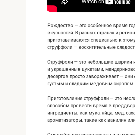
Рождество — это особенное время го
вкусностей. В разных странах и реги
приготавливаются специально к этому
струффоли — восхитительные сладости
Струффоли — это небольшие шарики и
и украшенные цукатами, мандариново
десертов просто завораживает — они с
густым и сладким медовым сиропом.
Приготовление струффоли — это несл
способом провести время в преддвери
ингредиенты, как мука, яйца, мед, са
ароматизаторы, такие как ванилин ил
Смешайте все ингредиенты и вымесите