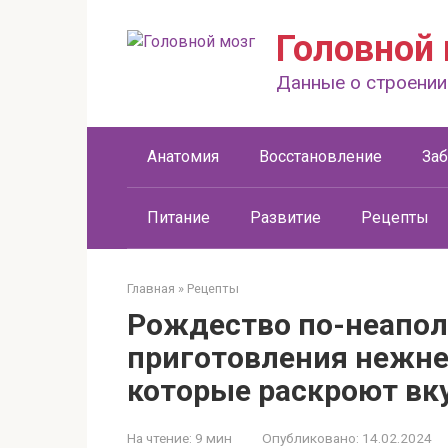
Перейти
к
Головной 
контенту
Данные о строении
Анатомия
Восстановление
За
Питание
Развитие
Рецепты
Главная
»
Рецепты
Рождество по-неапол
приготовления нежн
которые раскроют вку
На чтение:
9 мин
Опубликовано:
14.02.2024