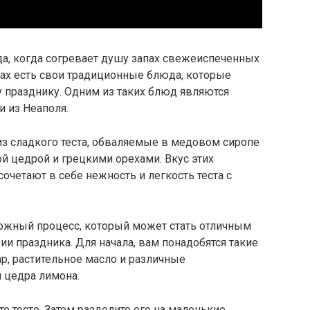
да, когда согревает душу запах свежеиспеченных
онах есть свои традиционные блюда, которые
 празднику. Одним из таких блюд являются
 из Неаполя.
з сладкого теста, обваляемые в медовом сиропе
й цедрой и грецкими орехами. Вкус этих
очетают в себе нежность и легкость теста с
ожный процесс, который может стать отличным
и праздника. Для начала, вам понадобятся такие
хар, растительное масло и различные
и цедра лимона.
 тесто. Затем разделите его на маленькие