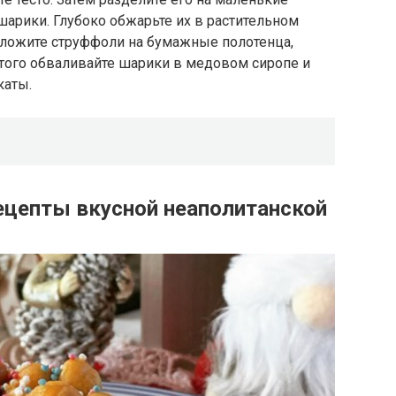
шарики. Глубоко обжарьте их в растительном
ыложите струффоли на бумажные полотенца,
этого обваливайте шарики в медовом сиропе и
каты.
ецепты вкусной неаполитанской