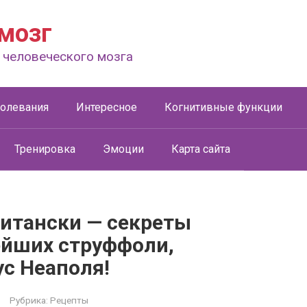
мозг
 человеческого мозга
болевания
Интересное
Когнитивные функции
Тренировка
Эмоции
Карта сайта
итански — секреты
ейших струффоли,
с Неаполя!
Рубрика:
Рецепты