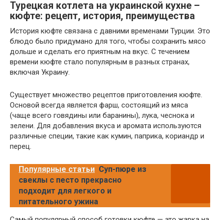
Турецкая котлета на украинской кухне –
кюфте: рецепт, история, преимущества
История кюфте связана с давними временами Турции. Это
блюдо было придумано для того, чтобы сохранить мясо
дольше и сделать его приятным на вкус. С течением
времени кюфте стало популярным в разных странах,
включая Украину.
Существует множество рецептов приготовления кюфте.
Основой всегда является фарш, состоящий из мяса
(чаще всего говядины или баранины), лука, чеснока и
зелени. Для добавления вкуса и аромата используются
различные специи, такие как кумин, паприка, кориандр и
перец.
Популярные статьи
Суп-пюре из
свеклы с песто прекрасно
подходит для легкого и
питательного ужина
Самый популярный способ готовки кюфте — это жарка на