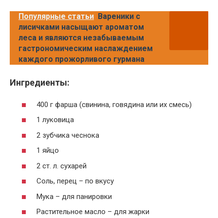
Популярные статьи
Вареники с
лисичками насыщают ароматом
леса и являются незабываемым
гастрономическим наслаждением
каждого прожорливого гурмана
Ингредиенты:
400 г фарша (свинина, говядина или их смесь)
1 луковица
2 зубчика чеснока
1 яйцо
2 ст. л. сухарей
Соль, перец – по вкусу
Мука – для панировки
Растительное масло – для жарки