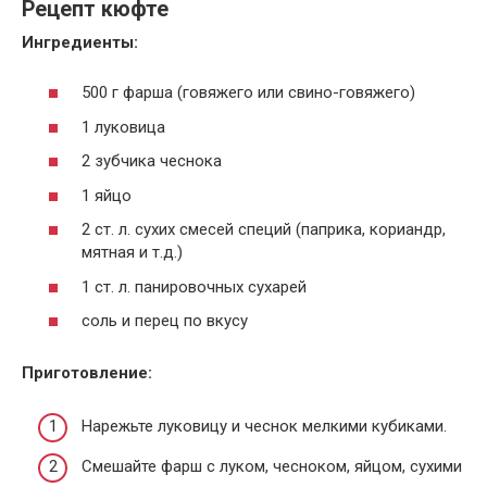
Рецепт кюфте
Ингредиенты:
500 г фарша (говяжего или свино-говяжего)
1 луковица
2 зубчика чеснока
1 яйцо
2 ст. л. сухих смесей специй (паприка, кориандр,
мятная и т.д.)
1 ст. л. панировочных сухарей
соль и перец по вкусу
Приготовление:
Нарежьте луковицу и чеснок мелкими кубиками.
Смешайте фарш с луком, чесноком, яйцом, сухими