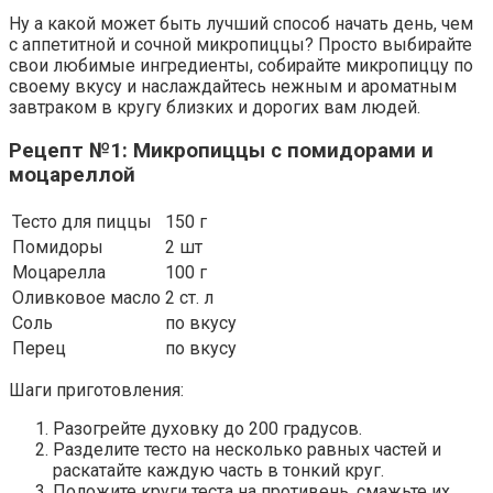
Ну а какой может быть лучший способ начать день, чем
с аппетитной и сочной микропиццы? Просто выбирайте
свои любимые ингредиенты, собирайте микропиццу по
своему вкусу и наслаждайтесь нежным и ароматным
завтраком в кругу близких и дорогих вам людей.
Рецепт №1: Микропиццы с помидорами и
моцареллой
Тесто для пиццы
150 г
Помидоры
2 шт
Моцарелла
100 г
Оливковое масло
2 ст. л
Соль
по вкусу
Перец
по вкусу
Шаги приготовления:
Разогрейте духовку до 200 градусов.
Разделите тесто на несколько равных частей и
раскатайте каждую часть в тонкий круг.
Положите круги теста на противень, смажьте их