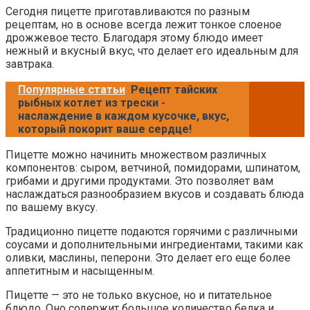
Сегодня пицетте приготавливаются по разным
рецептам, но в основе всегда лежит тонкое слоеное
дрожжевое тесто. Благодаря этому блюдо имеет
нежный и вкусный вкус, что делает его идеальным для
завтрака.
Популярные статьи
Рецепт тайских
рыбных котлет из трески -
наслаждение в каждом кусочке, вкус,
который покорит ваше сердце!
Пицетте можно начинить множеством различных
компонентов: сыром, ветчиной, помидорами, шпинатом,
грибами и другими продуктами. Это позволяет вам
наслаждаться разнообразием вкусов и создавать блюда
по вашему вкусу.
Традиционно пицетте подаются горячими с различными
соусами и дополнительными ингредиентами, такими как
оливки, маслины, пеперони. Это делает его еще более
аппетитным и насыщенным.
Пицетте — это не только вкусное, но и питательное
блюдо. Оно содержит большое количество белка и