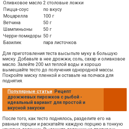
Оливковое масло
2 столовые ложки
Пицца-соус
по вкусу
Моцарелла
100 г
Ветчина
50 г
Шампиньоны
50 г
Черри-помидоры
50 г
Базилик
пара листочков
Для приготовления теста высыпьте муку в большую
миску. Добавьте в нее дрожжи, соль, сахар и оливковое
масло. Залейте 200 мл теплой воды и хорошо
вымешайте тесто до получения однородной массы.
Покройте миску пленкой и оставьте на полчаса для
поднятия.
Популярные статьи
Рецепт
дрожжевых пирожков с рыбой -
идеальный вариант для простой и
вкусной закуски
После того, как тесто поднялось, разделите его на
равные порции и раскатайте каждую порцию в тонкую